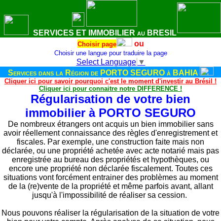
SERVICES ET IMMOBILIER au BRESIL
ou
Choisir page
Choisir une langue pour traduire la page
Select Language
▼
Services
dans la Région de PORTO SEGURO à BAHIA
Cliquer ici pour savoir pourquoi c'est le moment d'investir au Brésil !
Cliquer ici pour connaitre notre DIFFERENCE !
Régularisation de votre bien
immobilier à PORTO SEGURO
De nombreux étrangers ont acquis un bien immobilier sans
avoir réellement connaissance des règles d'enregistrement et
fiscales. Par exemple, une construction faite mais non
déclarée, ou une propriété achetée avec acte notarié mais pas
enregistrée au bureau des propriétés et hypothèques, ou
encore une propriété non déclarée fiscalement. Toutes ces
situations vont forcément entrainer des problèmes au moment
de la (re)vente de la propriété et même parfois avant, allant
jusqu'à l'impossibilité de réaliser sa cession.
Nous pouvons réaliser la régularisation de la situation de votre