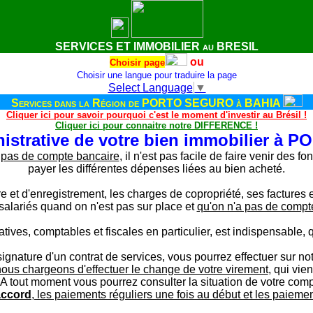
SERVICES ET IMMOBILIER au BRESIL
ou
Choisir page
Choisir une langue pour traduire la page
Select Language
▼
Services
dans la Région de PORTO SEGURO à BAHIA
Cliquer ici pour savoir pourquoi c'est le moment d'investir au Brésil !
Cliquer ici pour connaitre notre DIFFERENCE !
nistrative de votre bien immobilier à
 pas de compte bancaire
, il n'est pas facile de faire venir des 
payer les différentes dépenses liées au bien acheté.
 et d'enregistrement, les charges de copropriété, ses factures en
salariés quand on n'est pas sur place et
qu'on n'a pas de compt
ratives, comptables et fiscales en particulier, est indispensable
gnature d'un contrat de services, vous pourrez effectuer sur n
ous chargeons d'effectuer le change de votre virement
, qui vie
A tout moment vous pourrez consulter la situation de votre compt
accord
, les paiements réguliers une fois au début et les paiem