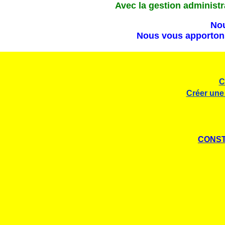
Avec la gestion administra
Nou
Nous vous apportons 
C
Créer un
CONST