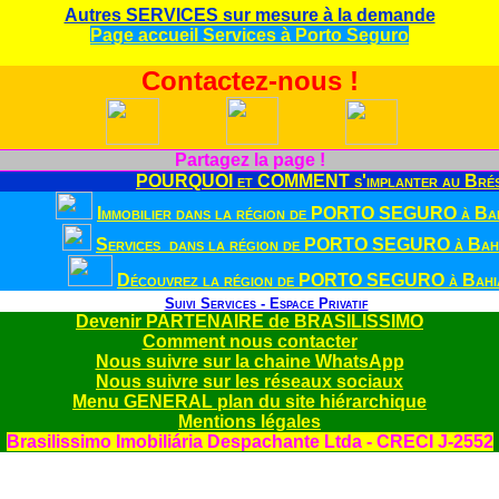
Autres SERVICES sur mesure à la demande
Page accueil Services à Porto Seguro
Contactez-nous !
Partagez la page !
POURQUOI et COMMENT s'implanter au Brés
Immobilier dans la région de PORTO SEGURO à Bah
Services dans la région de PORTO SEGURO à Bahi
Découvrez la région de PORTO SEGURO à Bahia
Suivi Services - Espace Privatif
Devenir PARTENAIRE de BRASILISSIMO
Comment nous contacter
Nous suivre sur la chaine WhatsApp
Nous suivre sur les réseaux sociaux
Menu GENERAL plan du site hiérarchique
Mentions légales
Brasilissimo Imobiliária Despachante Ltda - CRECI J-2552