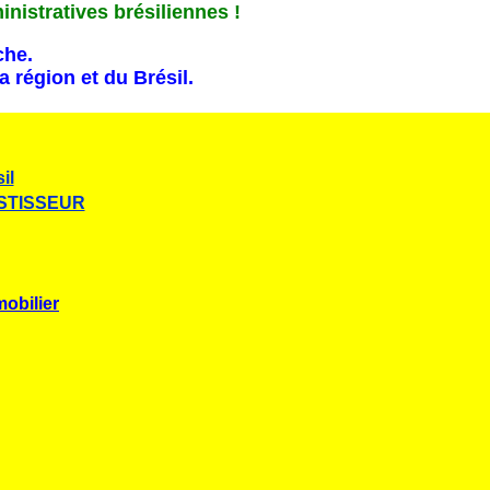
inistratives brésiliennes !
che.
 région et du Brésil.
il
ESTISSEUR
bilier