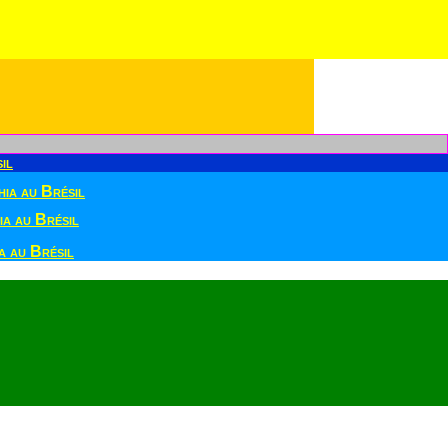
il
ia au Brésil
a au Brésil
 au Brésil