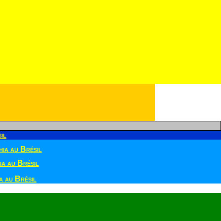
il
ia au Brésil
a au Brésil
 au Brésil