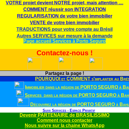
VOTRE projet devient NOTRE projet, mais attention ....
COMMENT réussir son INTEGRATION
REGULARISATION de votre bien immobilier
VENTE de votre bien immobilier
TRADUCTIONS pour votre compte au Brésil
Autres SERVICES sur mesure à la demande
Page accueil Services à Porto Seguro
Contactez-nous !
Partagez la page !
POURQUOI et COMMENT s'implanter au Brés
Immobilier dans la région de PORTO SEGURO à Bah
Services dans la région de PORTO SEGURO à Bahi
Découvrez la région de PORTO SEGURO à Bahia
Suivi Services - Espace Privatif
Devenir PARTENAIRE de BRASILISSIMO
Comment nous contacter
Nous suivre sur la chaine WhatsApp