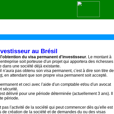
vestisseur
au Brésil
r
l'obtention du visa permanent d'investisseur
. Le montant à
'entreprise soit porteuse d'un projet qui apportera des richesses
ie dans une société déjà existante.
l n'aura pas obtenu son visa permanent, c'est à dire son titre de
nt
, en attendant que son propre visa permanent soit accepté.
 permanent et ceci avec l'aide d'un comptable et/ou d'un avocat
t sécurité.
st délivré pour une période déterminée (actuellement 3 ans). Il
te période.
 pas l'activité de la société qui peut commencer dès qu'elle est
es de création de la société et de demandes du ou des visas